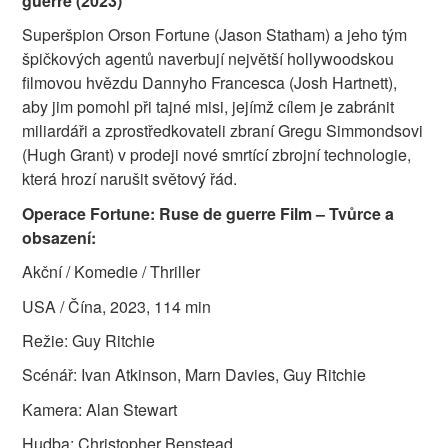
guerre (2023)
Superšpion Orson Fortune (Jason Statham) a jeho tým
špičkových agentů naverbují největší hollywoodskou
filmovou hvězdu Dannyho Francesca (Josh Hartnett),
aby jim pomohl při tajné misi, jejímž cílem je zabránit
miliardáři a zprostředkovateli zbraní Gregu Simmondsovi
(Hugh Grant) v prodeji nové smrtící zbrojní technologie,
která hrozí narušit světový řád.
Operace Fortune: Ruse de guerre Film – Tvůrce a
obsazení:
Akční / Komedie / Thriller
USA / Čína, 2023, 114 min
Režie: Guy Ritchie
Scénář: Ivan Atkinson, Marn Davies, Guy Ritchie
Kamera: Alan Stewart
Hudba: Christopher Benstead