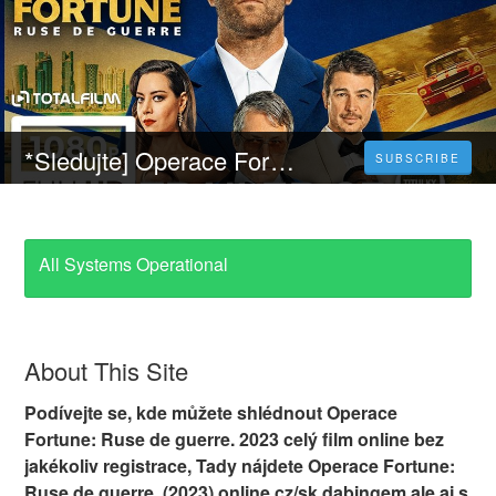
*Sledujte] Operace Fortune: Ruse de guerre (2023) Celý Film Online Český Dabing Zdarma
SUBSCRIBE
All Systems Operational
About This Site
Podívejte se, kde můžete shlédnout Operace
Fortune: Ruse de guerre. 2023 celý film online bez
jakékoliv registrace, Tady nájdete Operace Fortune:
Ruse de guerre. (2023) online cz/sk dabingem ale aj s